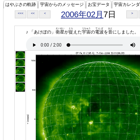
はやぶさの軌跡
宇宙からのメッセージ
お宝データ
宇宙カレンダ
2006年02月
7日
<<<
<<
<
>
えいせい
とら
うちゅう
でんぱ
おと
♪ 「あけぼの」
衛星
が
捉
えた
宇宙
の
電波
を
音
にしました。