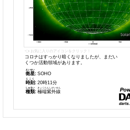
👈 お気に入りのアイコンをクリック！
コロナはすっかり暗くなりましたが、まだい
くつか活動領域があります。
えいせい
衛星
:
SOHO
じこく
時刻
:
20時11分
しゅるい
きょくたんしがいせん
種類
:
極端紫外線