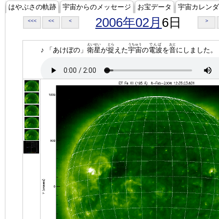
はやぶさの軌跡
宇宙からのメッセージ
お宝データ
宇宙カレンダ
2006年02月
6日
<<<
<<
<
>
えいせい
とら
うちゅう
でんぱ
おと
♪ 「あけぼの」
衛星
が
捉
えた
宇宙
の
電波
を
音
にしました。