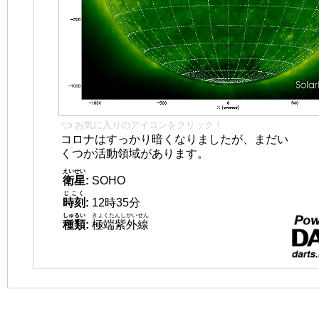
👈 お気に入りのアイコンをクリック！
コロナはすっかり暗くなりましたが、まだい
くつか活動領域があります。
えいせい
衛星
:
SOHO
じこく
時刻
:
12時35分
しゅるい
きょくたんしがいせん
種類
:
極端紫外線