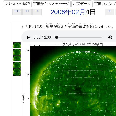
はやぶさの軌跡
宇宙からのメッセージ
お宝データ
宇宙カレンダ
2006年02月
4日
<<<
<<
<
>
えいせい
とら
うちゅう
でんぱ
おと
♪ 「あけぼの」
衛星
が
捉
えた
宇宙
の
電波
を
音
にしました。