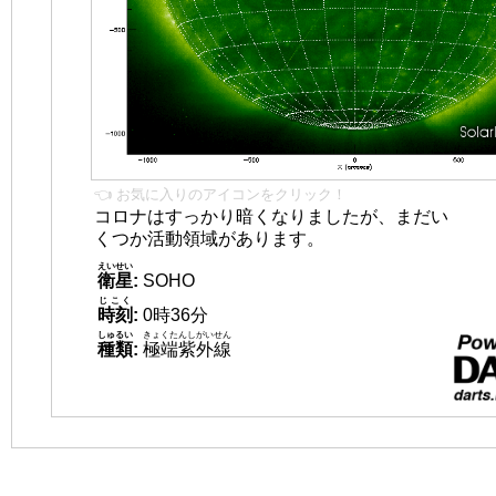
👈 お気に入りのアイコンをクリック！
コロナはすっかり暗くなりましたが、まだい
くつか活動領域があります。
えいせい
衛星
:
SOHO
じこく
時刻
:
0時36分
しゅるい
きょくたんしがいせん
種類
:
極端紫外線