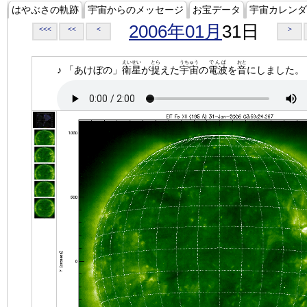
はやぶさの軌跡
宇宙からのメッセージ
お宝データ
宇宙カレンダ
2006年01月
31日
<<<
<<
<
>
えいせい
とら
うちゅう
でんぱ
おと
♪ 「あけぼの」
衛星
が
捉
えた
宇宙
の
電波
を
音
にしました。