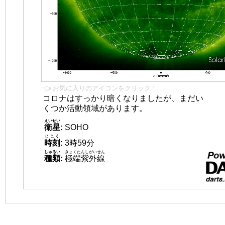
👈 お気に入りのアイコンをクリック！
コロナはすっかり暗くなりましたが、まだい
くつか活動領域があります。
えいせい
衛星
:
SOHO
じこく
時刻
:
3時59分
しゅるい
きょくたんしがいせん
種類
:
極端紫外線