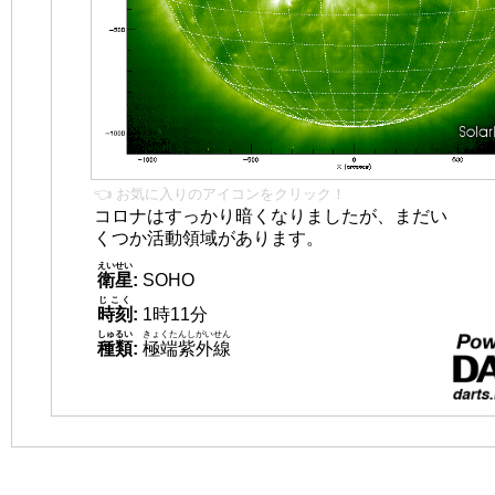
👈 お気に入りのアイコンをクリック！
コロナはすっかり暗くなりましたが、まだい
くつか活動領域があります。
えいせい
衛星
:
SOHO
じこく
時刻
:
1時11分
しゅるい
きょくたんしがいせん
種類
:
極端紫外線