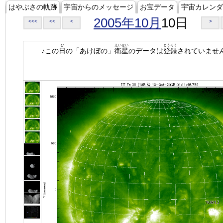
はやぶさの軌跡
宇宙からのメッセージ
お宝データ
宇宙カレンダ
2005年10月
10日
<<<
<<
<
>
ひ
えいせい
とうろく
♪この
日
の「あけぼの」
衛星
のデータは
登録
されていませ