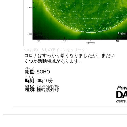
👈 お気に入りのアイコンをクリック！
コロナはすっかり暗くなりましたが、まだい
くつか活動領域があります。
えいせい
衛星
:
SOHO
じこく
時刻
:
0時10分
しゅるい
きょくたんしがいせん
種類
:
極端紫外線