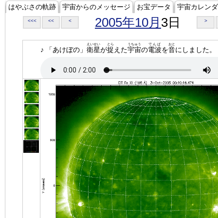
はやぶさの軌跡
宇宙からのメッセージ
お宝データ
宇宙カレンダ
2005年10月
3日
<<<
<<
<
>
えいせい
とら
うちゅう
でんぱ
おと
♪ 「あけぼの」
衛星
が
捉
えた
宇宙
の
電波
を
音
にしました。