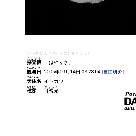
👈 お気に入りのアイコンをクリック！
たんさき
探査機
:
「はやぶさ」
かんそく
び
観測
日
:
2005年09月14日 03:28:04
[
自由研究
]
てんたいめい
天体名
:
イトカワ
しゅるい
かしこう
種類
:
可視光