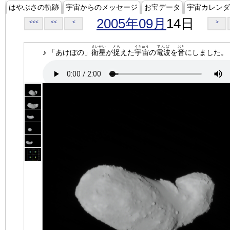
はやぶさの軌跡
宇宙からのメッセージ
お宝データ
宇宙カレンダ
2005年09月
14日
<<<
<<
<
>
えいせい
とら
うちゅう
でんぱ
おと
♪ 「あけぼの」
衛星
が
捉
えた
宇宙
の
電波
を
音
にしました。