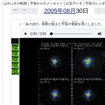
はやぶさの軌跡
宇宙からのメッセージ
お宝データ
宇宙カレンダ
2005年08月
30日
<<<
<<
<
>
えいせい
とら
うちゅう
でんぱ
おと
♪ 「あけぼの」
衛星
が
捉
えた
宇宙
の
電波
を
音
にしました。