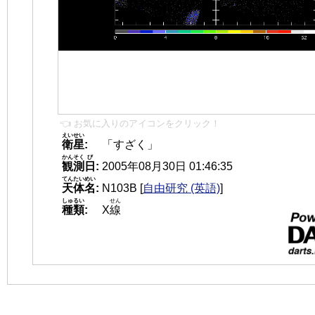
👈 お気に入りのアイコンをクリック！
えいせい
衛星
:
「すざく」
かんそく
び
観測
日
:
2005年08月30日 01:46:35
てんたいめい
天体名
:
N103B
[
自由研究 (英語)
]
しゅるい
せん
種類
:
X
線