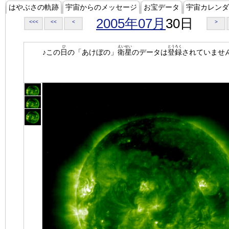
はやぶさの軌跡
宇宙からのメッセージ
お宝データ
宇宙カレンダ
2005年07月
30日
<<<
<<
<
>
ひ
えいせい
とうろく
♪この
日
の「あけぼの」
衛星
のデータは
登録
されていませ