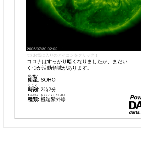
👈 お気に入りのアイコンをクリック！
コロナはすっかり暗くなりましたが、まだい
くつか活動領域があります。
えいせい
衛星
:
SOHO
じこく
時刻
:
2時2分
しゅるい
きょくたんしがいせん
種類
:
極端紫外線