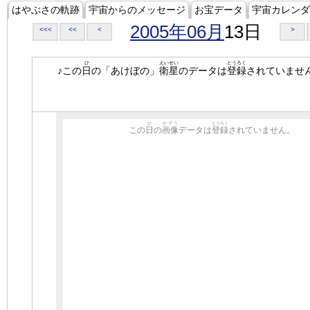
はやぶさの軌跡
宇宙からのメッセージ
お宝データ
宇宙カレンダ
2005年06月
13日
<<<
<<
<
>
ひ
えいせい
とうろく
♪この
日
の「あけぼの」
衛星
のデータは
登録
されていませ
ひ
がぞう
とうろく
この
日
の
画像
データは
登録
されていません。