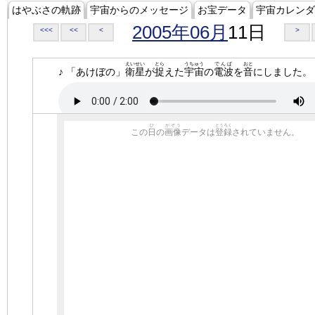
はやぶさの軌跡
宇宙からのメッセージ
お宝データ
宇宙カレンダ
2005年06月
11日
<<<
<<
<
>
えいせい
とら
うちゅう
でんぱ
おと
♪ 「あけぼの」
衛星
が
捉
えた
宇宙
の
電波
を
音
にしました。
ひ
がぞう
とうろく
この
日
の
画像
データは
登録
されていません。