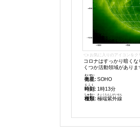
👈 お気に入りのアイコンをク
コロナはすっかり暗くな
くつか活動領域がありま
えいせい
衛星
:
SOHO
じこく
時刻
:
1時13分
しゅるい
きょくたんしがいせん
種類
:
極端紫外線