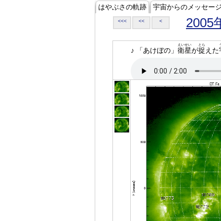
はやぶさの軌跡
宇宙からのメッセー
2005
<<<
<<
<
えいせい
とら
♪ 「あけぼの」
衛星
が
捉
えた