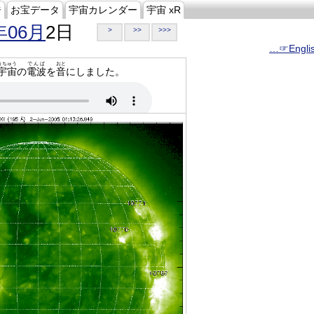
ジ
お宝データ
宇宙カレンダー
宇宙 xR
年06月
2日
>
>>
>>>
…☞Engli
うちゅう
でんぱ
おと
宇宙
の
電波
を
音
にしました。