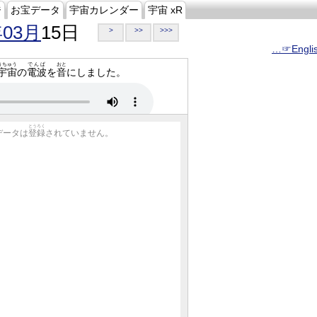
ジ
お宝データ
宇宙カレンダー
宇宙 xR
年03月
15日
>
>>
>>>
…☞Engli
うちゅう
でんぱ
おと
宇宙
の
電波
を
音
にしました。
とうろく
データは
登録
されていません。