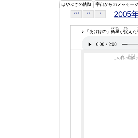
はやぶさの軌跡
宇宙からのメッセー
2005
<<<
<<
<
えいせい
とら
♪ 「あけぼの」
衛星
が
捉
えた
ひ
がぞう
この
日
の
画像