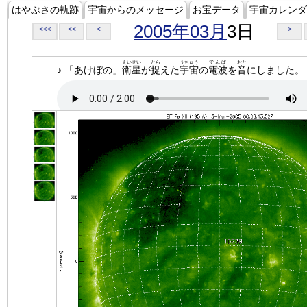
はやぶさの軌跡
宇宙からのメッセージ
お宝データ
宇宙カレンダ
2005年03月
3日
<<<
<<
<
>
えいせい
とら
うちゅう
でんぱ
おと
♪ 「あけぼの」
衛星
が
捉
えた
宇宙
の
電波
を
音
にしました。