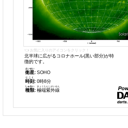
👈 お気に入りのアイコンをクリック！
北半球に広がるコロナホール(黒い部分)が特
徴的です。
えいせい
衛星
:
SOHO
じこく
時刻
:
0時8分
しゅるい
きょくたんしがいせん
種類
:
極端紫外線