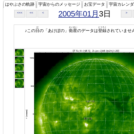
はやぶさの軌跡
宇宙からのメッセージ
お宝データ
宇宙カレンダ
2005年01月
3日
<<<
<<
<
>
ひ
えいせい
とうろく
♪この
日
の「あけぼの」
衛星
のデータは
登録
されていませ