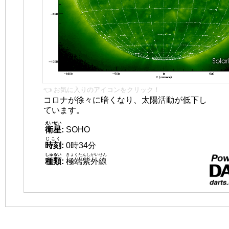
👈 お気に入りのアイコンをクリック！
コロナが徐々に暗くなり、太陽活動が低下し
ています。
えいせい
衛星
:
SOHO
じこく
時刻
:
0時34分
しゅるい
きょくたんしがいせん
種類
:
極端紫外線