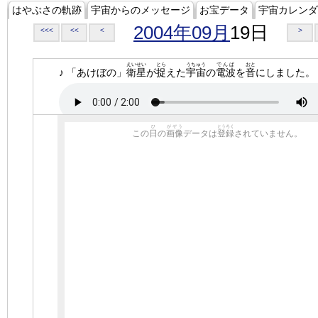
はやぶさの軌跡
宇宙からのメッセージ
お宝データ
宇宙カレンダ
2004年09月
19日
<<<
<<
<
>
えいせい
とら
うちゅう
でんぱ
おと
♪ 「あけぼの」
衛星
が
捉
えた
宇宙
の
電波
を
音
にしました。
ひ
がぞう
とうろく
この
日
の
画像
データは
登録
されていません。