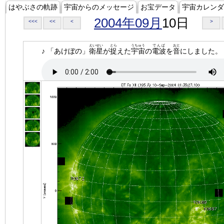
はやぶさの軌跡
宇宙からのメッセージ
お宝データ
宇宙カレンダ
2004年09月
10日
<<<
<<
<
>
えいせい
とら
うちゅう
でんぱ
おと
♪ 「あけぼの」
衛星
が
捉
えた
宇宙
の
電波
を
音
にしました。