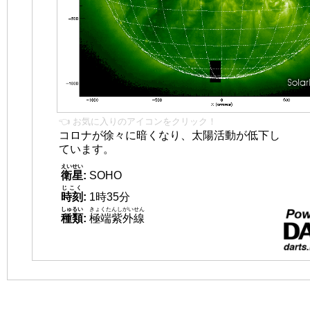
👈 お気に入りのアイコンをクリック！
コロナが徐々に暗くなり、太陽活動が低下し
ています。
えいせい
衛星
:
SOHO
じこく
時刻
:
1時35分
しゅるい
きょくたんしがいせん
種類
:
極端紫外線