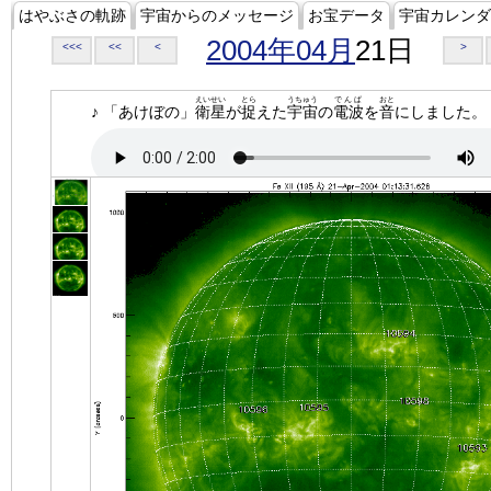
はやぶさの軌跡
宇宙からのメッセージ
お宝データ
宇宙カレンダ
2004年04月
21日
<<<
<<
<
>
えいせい
とら
うちゅう
でんぱ
おと
♪ 「あけぼの」
衛星
が
捉
えた
宇宙
の
電波
を
音
にしました。