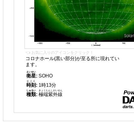
👈 お気に入りのアイコンをクリック！
コロナホール(黒い部分)が至る所に現れてい
ます。
えいせい
衛星
:
SOHO
じこく
時刻
:
1時13分
しゅるい
きょくたんしがいせん
種類
:
極端紫外線