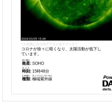
👈 お気に入りのアイコンをクリック！
コロナが徐々に暗くなり、太陽活動が低下し
ています。
えいせい
衛星
:
SOHO
じこく
時刻
:
15時48分
しゅるい
きょくたんしがいせん
種類
:
極端紫外線