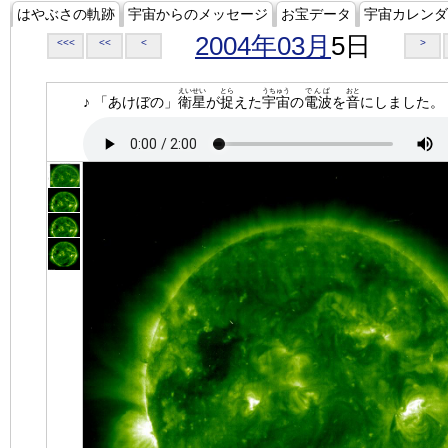
はやぶさの軌跡
宇宙からのメッセージ
お宝データ
宇宙カレンダ
2004年03月
5日
<<<
<<
<
>
えいせい
とら
うちゅう
でんぱ
おと
♪ 「あけぼの」
衛星
が
捉
えた
宇宙
の
電波
を
音
にしました。