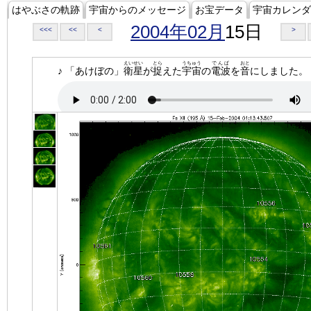
はやぶさの軌跡
宇宙からのメッセージ
お宝データ
宇宙カレンダ
2004年02月
15日
<<<
<<
<
>
えいせい
とら
うちゅう
でんぱ
おと
♪ 「あけぼの」
衛星
が
捉
えた
宇宙
の
電波
を
音
にしました。