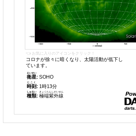
👈 お気に入りのアイコンをクリック！
コロナが徐々に暗くなり、太陽活動が低下し
ています。
えいせい
衛星
:
SOHO
じこく
時刻
:
1時13分
しゅるい
きょくたんしがいせん
種類
:
極端紫外線