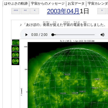
はやぶさの軌跡
宇宙からのメッセージ
お宝データ
宇宙カレンダ
2003年04月
1日
<<<
<<
<
>
えいせい
とら
うちゅう
でんぱ
おと
♪ 「あけぼの」
衛星
が
捉
えた
宇宙
の
電波
を
音
にしました。