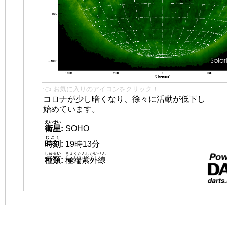
👈 お気に入りのアイコンをクリック！
コロナが少し暗くなり、徐々に活動が低下し
始めています。
えいせい
衛星
:
SOHO
じこく
時刻
:
19時13分
しゅるい
きょくたんしがいせん
種類
:
極端紫外線