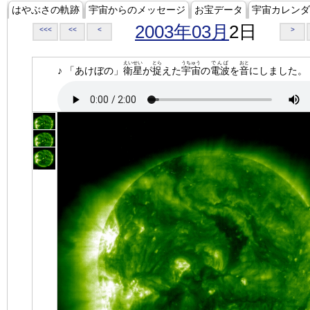
はやぶさの軌跡
宇宙からのメッセージ
お宝データ
宇宙カレンダ
2003年03月
2日
<<<
<<
<
>
えいせい
とら
うちゅう
でんぱ
おと
♪ 「あけぼの」
衛星
が
捉
えた
宇宙
の
電波
を
音
にしました。