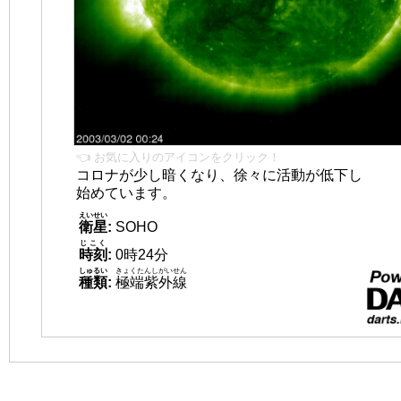
👈 お気に入りのアイコンをクリック！
コロナが少し暗くなり、徐々に活動が低下し
始めています。
えいせい
衛星
:
SOHO
じこく
時刻
:
0時24分
しゅるい
きょくたんしがいせん
種類
:
極端紫外線