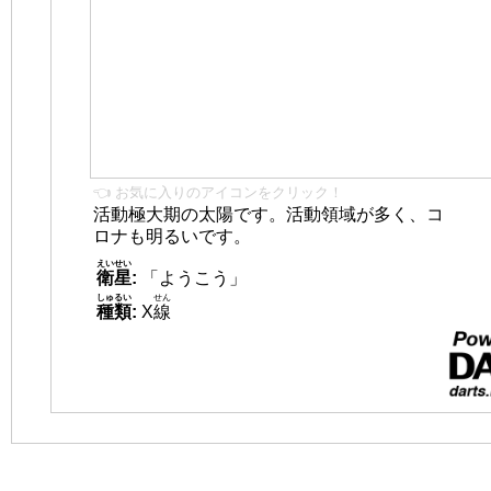
👈 お気に入りのアイコンをクリック！
活動極大期の太陽です。活動領域が多く、コ
ロナも明るいです。
えいせい
衛星
:
「ようこう」
しゅるい
せん
種類
:
X
線