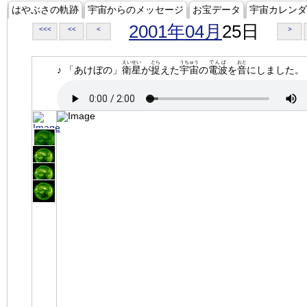
はやぶさの軌跡
宇宙からのメッセージ
お宝データ
宇宙カレンダ
2001年04月
25日
<<<
<<
<
>
えいせい
とら
うちゅう
でんぱ
おと
♪ 「あけぼの」
衛星
が
捉
えた
宇宙
の
電波
を
音
にしました。