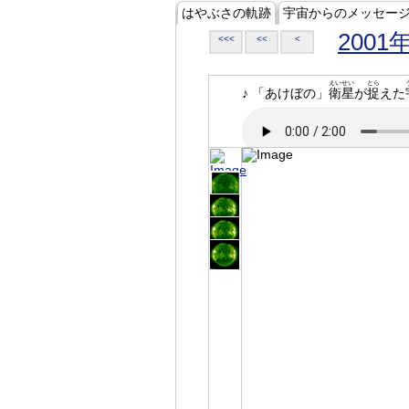
はやぶさの軌跡
宇宙からのメッセー
2001
<<<
<<
<
えいせい
とら
♪ 「あけぼの」
衛星
が
捉
えた