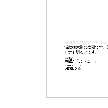
👈 お気に入りのアイコンをク
活動極大期の太陽です。
ロナも明るいです。
えいせい
衛星
:
「ようこう」
しゅるい
せん
種類
:
X
線