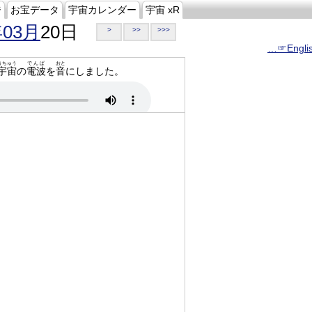
ジ
お宝データ
宇宙カレンダー
宇宙 xR
年03月
20日
>
>>
>>>
…☞Engli
うちゅう
でんぱ
おと
宇宙
の
電波
を
音
にしました。