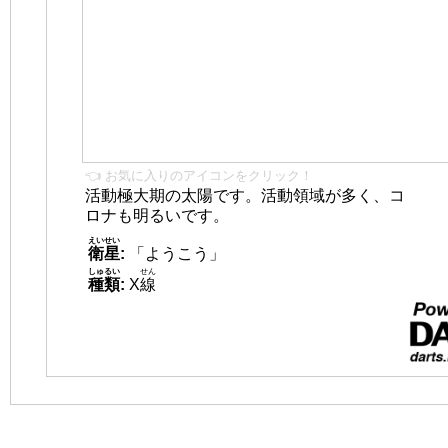
👈 お気に入りのアイコンをクリック！
活動極大期の太陽です。活動領域が多く、コ
ロナも明るいです。
えいせい
衛星
:
「ようこう」
しゅるい
せん
種類
:
X
線