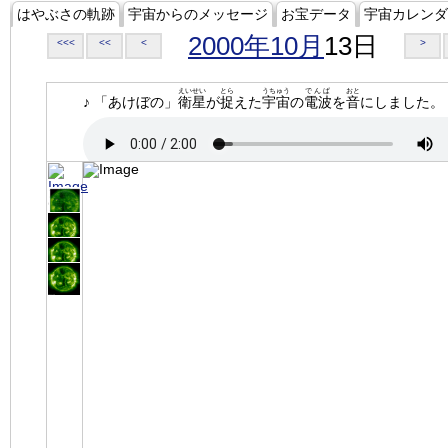
はやぶさの軌跡
宇宙からのメッセージ
お宝データ
宇宙カレンダ
2000年10月
13日
<<<
<<
<
>
えいせい
とら
うちゅう
でんぱ
おと
♪ 「あけぼの」
衛星
が
捉
えた
宇宙
の
電波
を
音
にしました。