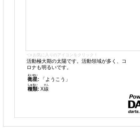
👈 お気に入りのアイコンをクリック！
活動極大期の太陽です。活動領域が多く、コ
ロナも明るいです。
えいせい
衛星
:
「ようこう」
しゅるい
せん
種類
:
X
線