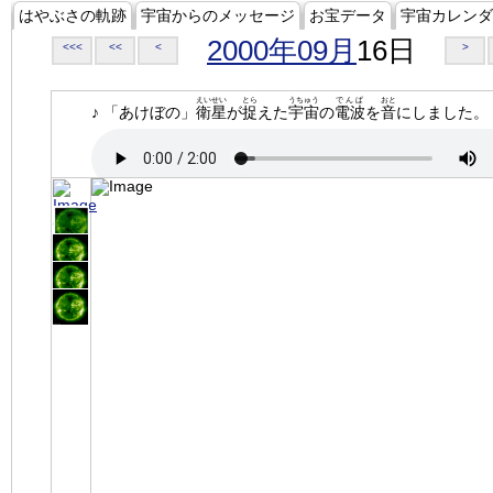
はやぶさの軌跡
宇宙からのメッセージ
お宝データ
宇宙カレンダ
2000年09月
16日
<<<
<<
<
>
えいせい
とら
うちゅう
でんぱ
おと
♪ 「あけぼの」
衛星
が
捉
えた
宇宙
の
電波
を
音
にしました。