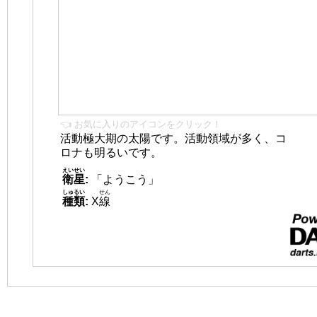
👈 お気に入りのアイコンをクリック！
活動極大期の太陽です。活動領域が多く、コ
ロナも明るいです。
えいせい
衛星
:
「ようこう」
しゅるい
せん
種類
:
X
線