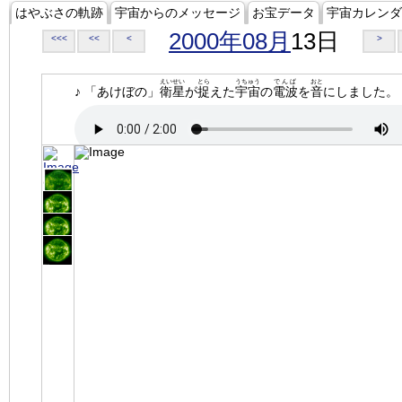
はやぶさの軌跡
宇宙からのメッセージ
お宝データ
宇宙カレンダ
2000年08月
13日
<<<
<<
<
>
えいせい
とら
うちゅう
でんぱ
おと
♪ 「あけぼの」
衛星
が
捉
えた
宇宙
の
電波
を
音
にしました。