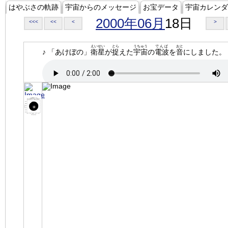
はやぶさの軌跡
宇宙からのメッセージ
お宝データ
宇宙カレンダ
2000年06月
18日
<<<
<<
<
>
えいせい
とら
うちゅう
でんぱ
おと
♪ 「あけぼの」
衛星
が
捉
えた
宇宙
の
電波
を
音
にしました。