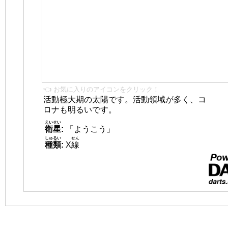
👈 お気に入りのアイコンをクリック！
活動極大期の太陽です。活動領域が多く、コ
ロナも明るいです。
えいせい
衛星
:
「ようこう」
しゅるい
せん
種類
:
X
線