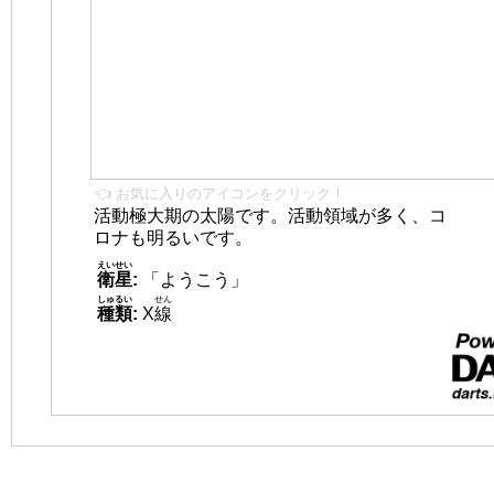
👈 お気に入りのアイコンをクリック！
活動極大期の太陽です。活動領域が多く、コ
ロナも明るいです。
えいせい
衛星
:
「ようこう」
しゅるい
せん
種類
:
X
線