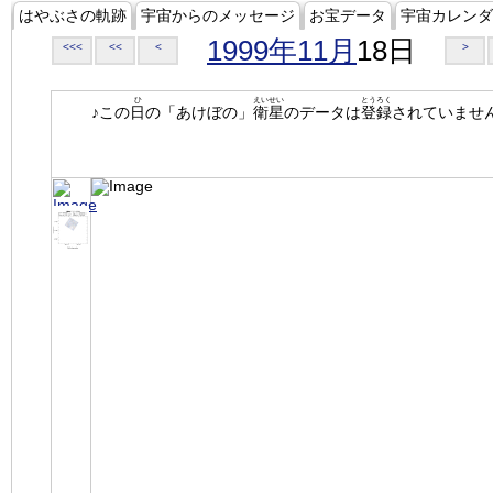
はやぶさの軌跡
宇宙からのメッセージ
お宝データ
宇宙カレンダ
1999年11月
18日
<<<
<<
<
>
ひ
えいせい
とうろく
♪この
日
の「あけぼの」
衛星
のデータは
登録
されていませ