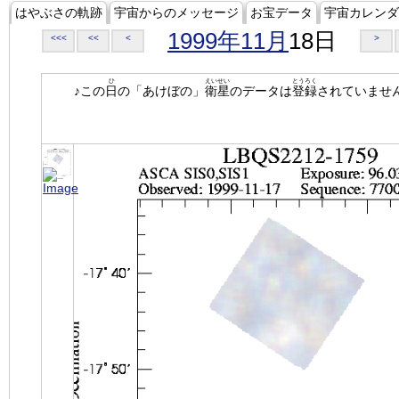
はやぶさの軌跡
宇宙からのメッセージ
お宝データ
宇宙カレンダ
1999年11月
18日
<<<
<<
<
>
ひ
えいせい
とうろく
♪この
日
の「あけぼの」
衛星
のデータは
登録
されていませ