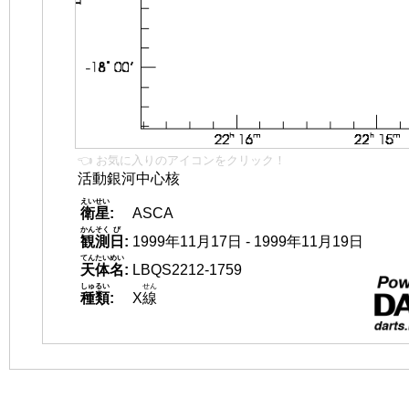
👈 お気に入りのアイコンをクリック！
活動銀河中心核
えいせい
衛星
:
ASCA
かんそく
び
観測
日
:
1999年11月17日 - 1999年11月19日
てんたいめい
天体名
:
LBQS2212-1759
しゅるい
せん
種類
:
X
線