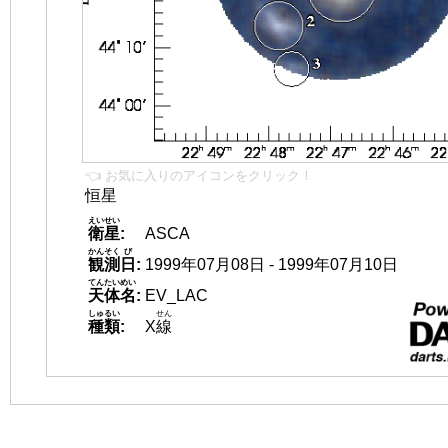
👈 お気に入りのアイコンをクリック！
恒星
えいせい
衛星
:
ASCA
かんそく
び
観測
日
:
1999年07月08日 - 1999年07月10日
てんたいめい
天体名
:
EV_LAC
しゅるい
せん
種類
:
X
線