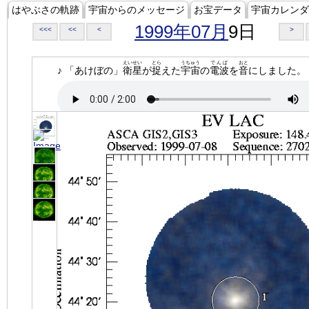
はやぶさの軌跡
宇宙からのメッセージ
お宝データ
宇宙カレンダ
1999年07月
9日
<<<
<<
<
>
えいせい
とら
うちゅう
でんぱ
おと
♪ 「あけぼの」
衛星
が
捉
えた
宇宙
の
電波
を
音
にしました。