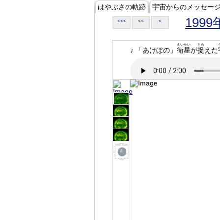
はやぶさの軌跡
宇宙からのメッセー
1999
<<<
<<
<
えいせい
とら
♪ 「あけぼの」
衛星
が
捉
えた