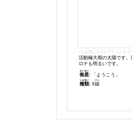
👈 お気に入りのアイコンをク
活動極大期の太陽です。
ロナも明るいです。
えいせい
衛星
:
「ようこう」
しゅるい
せん
種類
:
X
線