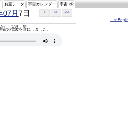
ジ
お宝データ
宇宙カレンダー
宇宙 xR
年07月
7日
>
>>
>>>
…☞Engli
うちゅう
でんぱ
おと
宇宙
の
電波
を
音
にしました。