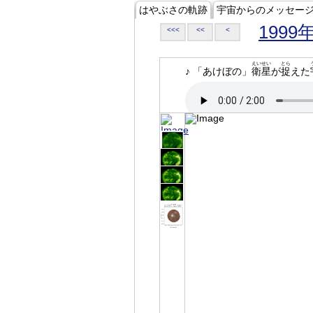
はやぶさの軌跡
宇宙からのメッセー
1999
<<<
<<
<
えいせい
とら
♪ 「あけぼの」
衛星
が
捉
えた