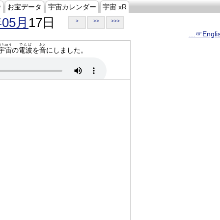
ジ
お宝データ
宇宙カレンダー
宇宙 xR
年05月
17日
>
>>
>>>
…☞Engli
うちゅう
でんぱ
おと
宇宙
の
電波
を
音
にしました。