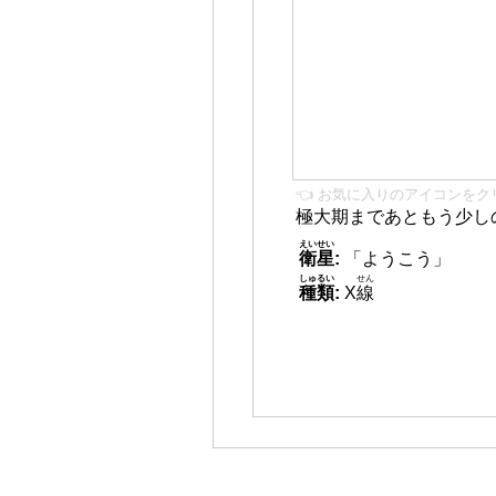
👈 お気に入りのアイコンをク
極大期まであともう少し
えいせい
衛星
:
「ようこう」
しゅるい
せん
種類
:
X
線