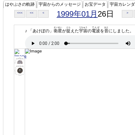
はやぶさの軌跡
宇宙からのメッセージ
お宝データ
宇宙カレンダ
1999年01月
26日
<<<
<<
<
>
えいせい
とら
うちゅう
でんぱ
おと
♪ 「あけぼの」
衛星
が
捉
えた
宇宙
の
電波
を
音
にしました。