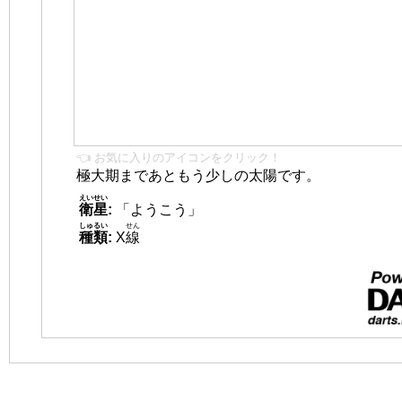
👈 お気に入りのアイコンをクリック！
極大期まであともう少しの太陽です。
えいせい
衛星
:
「ようこう」
しゅるい
せん
種類
:
X
線