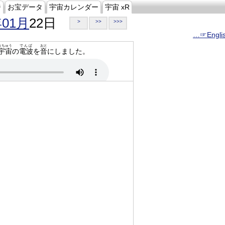
ジ
お宝データ
宇宙カレンダー
宇宙 xR
年01月
22日
>
>>
>>>
…☞Engli
うちゅう
でんぱ
おと
宇宙
の
電波
を
音
にしました。