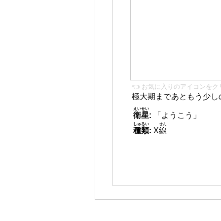
👈 お気に入りのアイコンをク
極大期まであともう少し
えいせい
衛星
:
「ようこう」
しゅるい
せん
種類
:
X
線