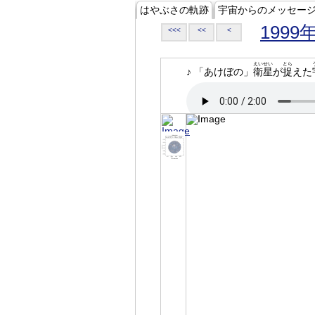
はやぶさの軌跡
宇宙からのメッセー
1999
<<<
<<
<
えいせい
とら
♪ 「あけぼの」
衛星
が
捉
えた