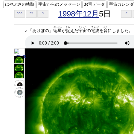
はやぶさの軌跡
宇宙からのメッセージ
お宝データ
宇宙カレンダ
1998年12月
5日
<<<
<<
<
>
えいせい
とら
うちゅう
でんぱ
おと
♪ 「あけぼの」
衛星
が
捉
えた
宇宙
の
電波
を
音
にしました。