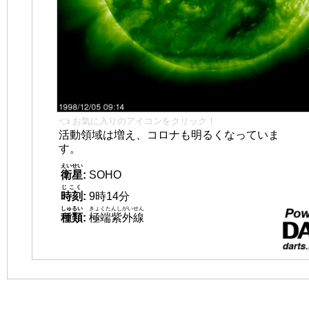
👈 お気に入りのアイコンをクリック！
活動領域は増え、コロナも明るくなっていま
す。
えいせい
衛星
:
SOHO
じこく
時刻
:
9時14分
しゅるい
きょくたんしがいせん
種類
:
極端紫外線