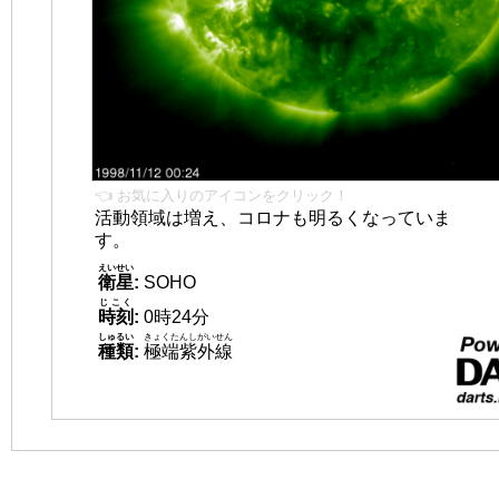
👈 お気に入りのアイコンをクリック！
活動領域は増え、コロナも明るくなっていま
す。
えいせい
衛星
:
SOHO
じこく
時刻
:
0時24分
しゅるい
きょくたんしがいせん
種類
:
極端紫外線