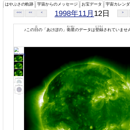
はやぶさの軌跡
宇宙からのメッセージ
お宝データ
宇宙カレンダ
1998年11月
12日
<<<
<<
<
>
ひ
えいせい
とうろく
♪この
日
の「あけぼの」
衛星
のデータは
登録
されていませ