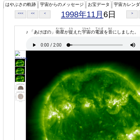
はやぶさの軌跡
宇宙からのメッセージ
お宝データ
宇宙カレンダ
1998年11月
6日
<<<
<<
<
>
えいせい
とら
うちゅう
でんぱ
おと
♪ 「あけぼの」
衛星
が
捉
えた
宇宙
の
電波
を
音
にしました。