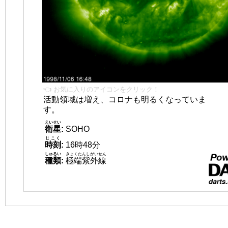
👈 お気に入りのアイコンをクリック！
活動領域は増え、コロナも明るくなっていま
す。
えいせい
衛星
:
SOHO
じこく
時刻
:
16時48分
しゅるい
きょくたんしがいせん
種類
:
極端紫外線