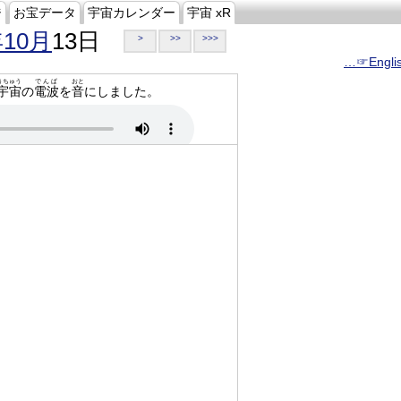
ジ
お宝データ
宇宙カレンダー
宇宙 xR
年10月
13日
>
>>
>>>
…☞Engli
うちゅう
でんぱ
おと
宇宙
の
電波
を
音
にしました。