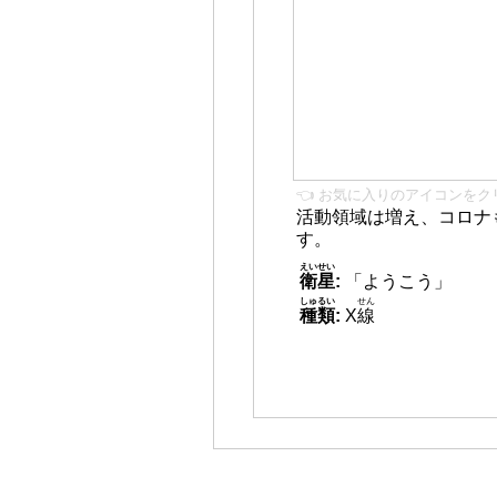
👈 お気に入りのアイコンをク
活動領域は増え、コロナ
す。
えいせい
衛星
:
「ようこう」
しゅるい
せん
種類
:
X
線