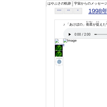
はやぶさの軌跡
宇宙からのメッセー
1998
<<<
<<
<
えいせい
とら
♪ 「あけぼの」
衛星
が
捉
えた