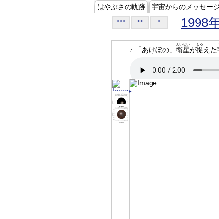
はやぶさの軌跡
宇宙からのメッセー
1998
<<<
<<
<
えいせい
とら
♪ 「あけぼの」
衛星
が
捉
えた