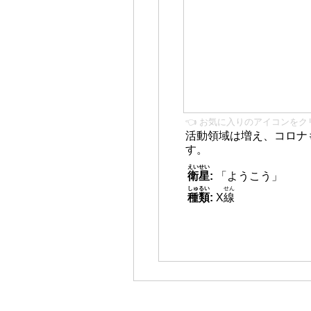
👈 お気に入りのアイコンをク
活動領域は増え、コロナ
す。
えいせい
衛星
:
「ようこう」
しゅるい
せん
種類
:
X
線