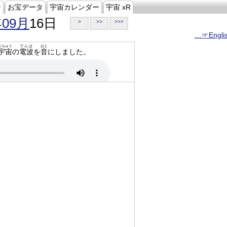
ジ
お宝データ
宇宙カレンダー
宇宙 xR
年09月
16日
>
>>
>>>
…☞Engli
うちゅう
でんぱ
おと
宇宙
の
電波
を
音
にしました。