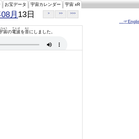
ジ
お宝データ
宇宙カレンダー
宇宙 xR
年08月
13日
>
>>
>>>
…☞Engli
うちゅう
でんぱ
おと
宇宙
の
電波
を
音
にしました。