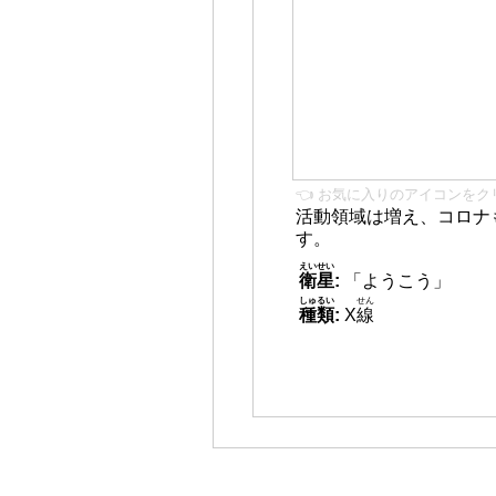
👈 お気に入りのアイコンをク
活動領域は増え、コロナ
す。
えいせい
衛星
:
「ようこう」
しゅるい
せん
種類
:
X
線