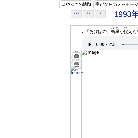
はやぶさの軌跡
宇宙からのメッセー
1998
<<<
<<
<
えいせい
とら
♪ 「あけぼの」
衛星
が
捉
えた