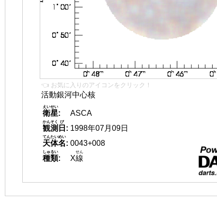
👈 お気に入りのアイコンをクリック！
活動銀河中心核
えいせい
衛星
:
ASCA
かんそく
び
観測
日
:
1998年07月09日
てんたいめい
天体名
:
0043+008
しゅるい
せん
種類
:
X
線