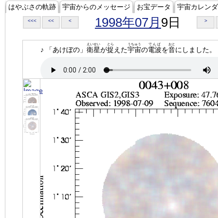
はやぶさの軌跡
宇宙からのメッセージ
お宝データ
宇宙カレンダ
1998年07月
9日
<<<
<<
<
>
えいせい
とら
うちゅう
でんぱ
おと
♪ 「あけぼの」
衛星
が
捉
えた
宇宙
の
電波
を
音
にしました。