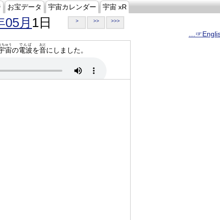
ジ
お宝データ
宇宙カレンダー
宇宙 xR
年05月
1日
>
>>
>>>
…☞Engli
うちゅう
でんぱ
おと
宇宙
の
電波
を
音
にしました。