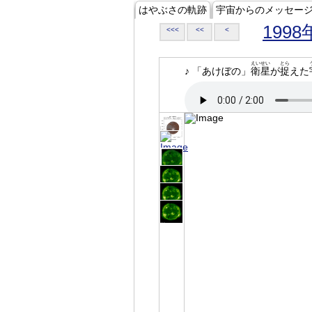
はやぶさの軌跡
宇宙からのメッセー
1998
<<<
<<
<
えいせい
とら
♪ 「あけぼの」
衛星
が
捉
えた