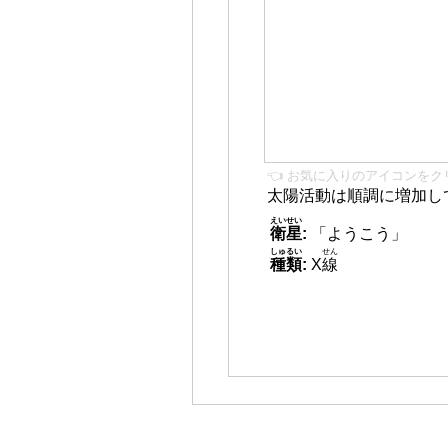
👈 お気に入りのアイコンをク
太陽活動は順調に増加し
えいせい
衛星
:
「ようこう」
しゅるい
せん
種類
:
X
線