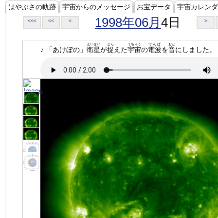
はやぶさの軌跡
宇宙からのメッセージ
お宝データ
宇宙カレンダ
1998年06月
4日
<<<
<<
<
>
えいせい
とら
うちゅう
でんぱ
おと
♪ 「あけぼの」
衛星
が
捉
えた
宇宙
の
電波
を
音
にしました。