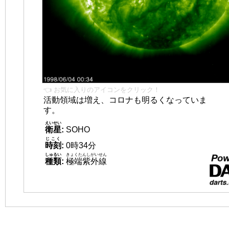
👈 お気に入りのアイコンをクリック！
活動領域は増え、コロナも明るくなっていま
す。
えいせい
衛星
:
SOHO
じこく
時刻
:
0時34分
しゅるい
きょくたんしがいせん
種類
:
極端紫外線