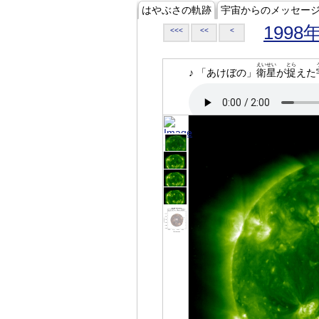
はやぶさの軌跡
宇宙からのメッセー
1998
<<<
<<
<
えいせい
とら
♪ 「あけぼの」
衛星
が
捉
えた