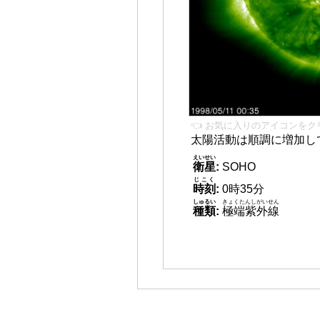
👈 お気に入りのアイコンをク
太陽活動は順調に増加し
えいせい
衛星
:
SOHO
じこく
時刻
:
0時35分
しゅるい
きょくたんしがいせん
種類
:
極端紫外線