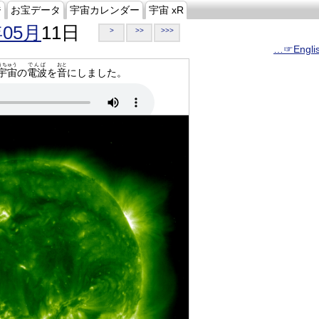
ジ
お宝データ
宇宙カレンダー
宇宙 xR
年05月
11日
>
>>
>>>
…☞Engli
うちゅう
でんぱ
おと
宇宙
の
電波
を
音
にしました。