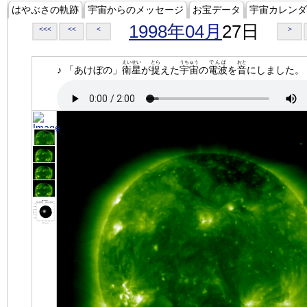
はやぶさの軌跡
宇宙からのメッセージ
お宝データ
宇宙カレンダ
1998年04月
27日
<<<
<<
<
>
えいせい
とら
うちゅう
でんぱ
おと
♪ 「あけぼの」
衛星
が
捉
えた
宇宙
の
電波
を
音
にしました。