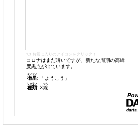
👈 お気に入りのアイコンをクリック！
コロナはまだ暗いですが、新たな周期の高緯
度黒点が出ています。
えいせい
衛星
:
「ようこう」
しゅるい
せん
種類
:
X
線