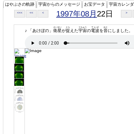
はやぶさの軌跡
宇宙からのメッセージ
お宝データ
宇宙カレンダ
1997年08月
22日
<<<
<<
<
>
えいせい
とら
うちゅう
でんぱ
おと
♪ 「あけぼの」
衛星
が
捉
えた
宇宙
の
電波
を
音
にしました。