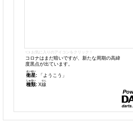
👈 お気に入りのアイコンをクリック！
コロナはまだ暗いですが、新たな周期の高緯
度黒点が出ています。
えいせい
衛星
:
「ようこう」
しゅるい
せん
種類
:
X
線