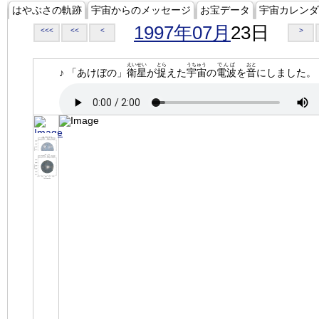
はやぶさの軌跡
宇宙からのメッセージ
お宝データ
宇宙カレンダ
1997年07月
23日
<<<
<<
<
>
えいせい
とら
うちゅう
でんぱ
おと
♪ 「あけぼの」
衛星
が
捉
えた
宇宙
の
電波
を
音
にしました。