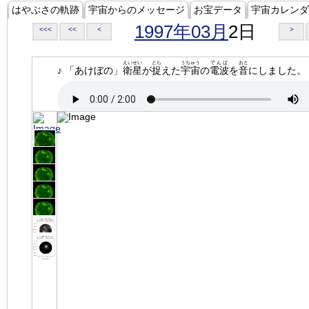
はやぶさの軌跡
宇宙からのメッセージ
お宝データ
宇宙カレンダ
1997年03月
2日
<<<
<<
<
>
えいせい
とら
うちゅう
でんぱ
おと
♪ 「あけぼの」
衛星
が
捉
えた
宇宙
の
電波
を
音
にしました。