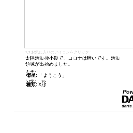
👈 お気に入りのアイコンをクリック！
太陽活動極小期で、コロナは暗いです。活動
領域が出始めました。
えいせい
衛星
:
「ようこう」
しゅるい
せん
種類
:
X
線