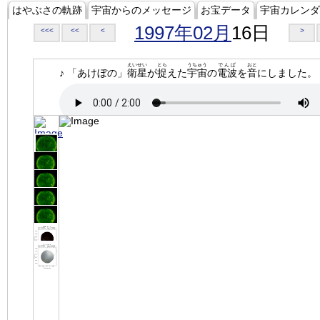
はやぶさの軌跡
宇宙からのメッセージ
お宝データ
宇宙カレンダ
1997年02月
16日
<<<
<<
<
>
えいせい
とら
うちゅう
でんぱ
おと
♪ 「あけぼの」
衛星
が
捉
えた
宇宙
の
電波
を
音
にしました。