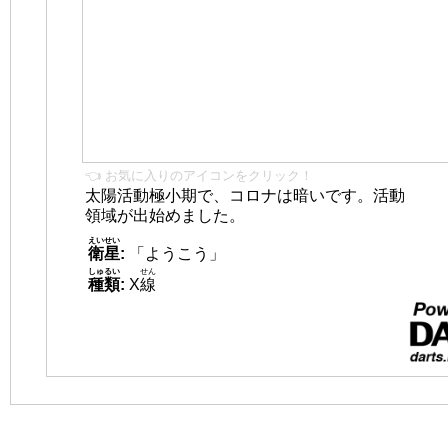
👈 お気に入りのアイコンをクリック！
太陽活動極小期で、コロナは暗いです。活動
領域が出始めました。
えいせい
衛星
:
「ようこう」
しゅるい
せん
種類
:
X
線